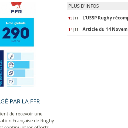
PLUS D'INFOS
L’USSP Rugby récomp
15
|11
Article du 14 Novem
14
|11
É PAR LA FFR
ent de recevoir une
ération Française de Rugby
 continu et les efforts