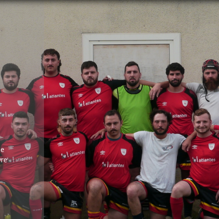
de
vre