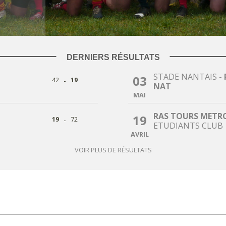
DERNIERS RÉSULTATS
STADE NANTAIS
-
03
-
42
19
NAT
MAI
RAS TOURS METR
19
-
19
72
ETUDIANTS CLUB
AVRIL
VOIR PLUS DE RÉSULTATS