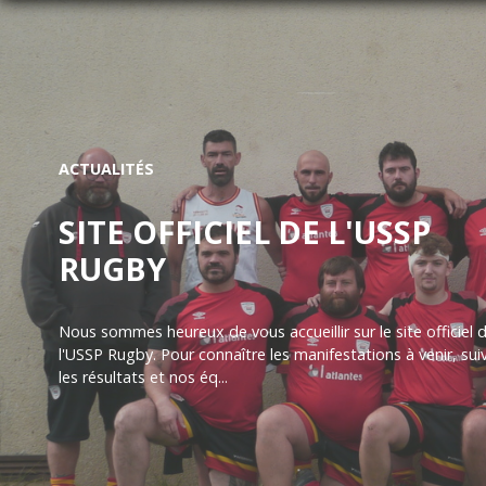
ACTUALITÉS
SITE OFFICIEL DE L'USSP
RUGBY
Nous sommes heureux de vous accueillir sur le site officiel 
l'USSP Rugby. Pour connaître les manifestations à venir, sui
les résultats et nos éq...