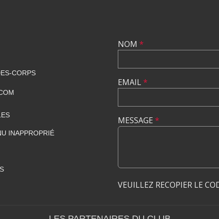
NOM
*
DES-CORPS
EMAIL
*
.COM
LES
MESSAGE
*
U INAPPROPRIÉ
S
VEUILLEZ RECOPIER LE CO
LES PARTENAIRES DU CLUB