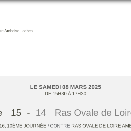
ire Amboise Loches
CONTRE RAS OVALE DE LOIRE
LE
SAMEDI
08
MARS
2025
DE 15H30 À 17H30
e
15
-
14
Ras Ovale de Loi
U16, 10ÈME JOURNÉE
/ CONTRE
RAS OVALE DE LOIRE AM